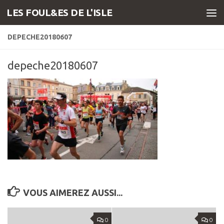
LES FOUL&ES DE L'ISLE
Skip to content
DEPECHE20180607
depeche20180607
VOUS AIMEREZ AUSSI...
0
0