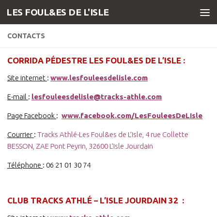
LES FOUL&ES DE L'ISLE
Skip to content
CONTACTS
C
ORRIDA PÉDESTRE LES FOUL&ES DE L’ISLE :
Site internet
:
www.lesfouleesdelisle.com
E-mail
:
lesfouleesdelisle@tracks-athle.com
Page Facebook
:
www.facebook.com/LesFouleesDeLIsle
Courrier
:
Tracks Athlé-Les Foul&es de L’Isle, 4 rue Collette
BESSON, ZAE Pont Peyrin, 32600 L’Isle Jourdain
Téléphone
: 06 21 01 30 74
…
CLUB TRACKS ATHLÉ – L’ISLE JOURDAIN 32 :