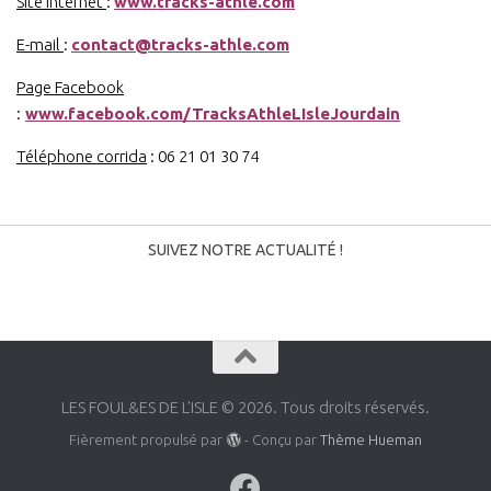
Site internet
:
www.tracks-athle.com
E-mail
:
contact@tracks-athle.com
Page Facebook
:
www.facebook.com/TracksAthleLIsleJourdain
Téléphone corrida
: 06 21 01 30 74
SUIVEZ NOTRE ACTUALITÉ !
LES FOUL&ES DE L'ISLE © 2026. Tous droits réservés.
Fièrement propulsé par
- Conçu par
Thème Hueman