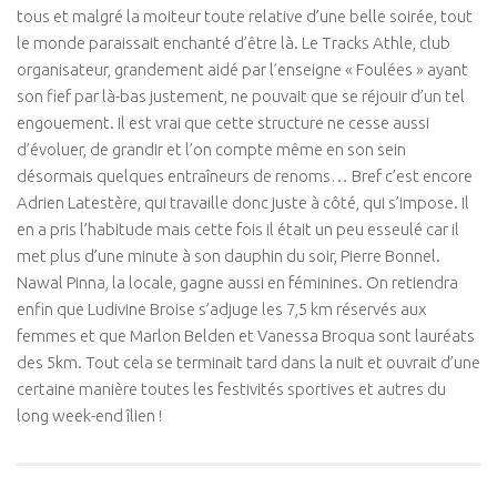
tous et malgré la moiteur toute relative d’une belle soirée, tout
le monde paraissait enchanté d’être là. Le Tracks Athle, club
organisateur, grandement aidé par l’enseigne « Foulées » ayant
son fief par là-bas justement, ne pouvait que se réjouir d’un tel
engouement. Il est vrai que cette structure ne cesse aussi
d’évoluer, de grandir et l’on compte même en son sein
désormais quelques entraîneurs de renoms… Bref c’est encore
Adrien Latestère, qui travaille donc juste à côté, qui s’impose. Il
en a pris l’habitude mais cette fois il était un peu esseulé car il
met plus d’une minute à son dauphin du soir, Pierre Bonnel.
Nawal Pinna, la locale, gagne aussi en féminines. On retiendra
enfin que Ludivine Broise s’adjuge les 7,5 km réservés aux
femmes et que Marlon Belden et Vanessa Broqua sont lauréats
des 5km. Tout cela se terminait tard dans la nuit et ouvrait d’une
certaine manière toutes les festivités sportives et autres du
long week-end îlien !