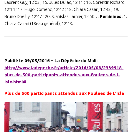
Laurent Guy, 12’03 ; 15. Jules Dulac, 12’11 ; 16. Corentin Richard,
12’14 ; 17. Hugo Domenc, 12’42 ; 18. Chiara Casari, 12’43 ; 19.
Bruno Dheilly, 12’47 ; 20. Stanislas Larnier, 12’50…
Féminines.
1.
Chiara Casari (18eau général), 12’43.
Publié le 09/05/2016 – La Dépêche du Midi
:
http://www.ladepeche.fr/article/2016/05/08/2339918-
plus-de-500-participants-attendus-aux-foulees-de-l-
isle.html#
Plus de 500 participants attendus aux Foulées de L’Isle