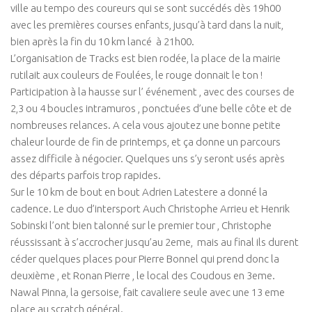
ville au tempo des coureurs qui se sont succédés dès 19h00
avec les premières courses enfants, jusqu’à tard dans la nuit,
bien après la fin du 10 km lancé à 21h00.
L’organisation de Tracks est bien rodée, la place de la mairie
rutilait aux couleurs de Foulées, le rouge donnait le ton !
Participation à la hausse sur l’ événement , avec des courses de
2,3 ou 4 boucles intramuros , ponctuées d’une belle côte et de
nombreuses relances. A cela vous ajoutez une bonne petite
chaleur lourde de fin de printemps, et ça donne un parcours
assez difficile à négocier. Quelques uns s’y seront usés après
des départs parfois trop rapides.
Sur le 10 km de bout en bout Adrien Latestere a donné la
cadence. Le duo d’intersport Auch Christophe Arrieu et Henrik
Sobinski l’ont bien talonné sur le premier tour , Christophe
réussissant à s’accrocher jusqu’au 2eme, mais au final ils durent
céder quelques places pour Pierre Bonnel qui prend donc la
deuxième , et Ronan Pierre , le local des Coudous en 3eme.
Nawal Pinna, la gersoise, fait cavaliere seule avec une 13 eme
place au scratch général.