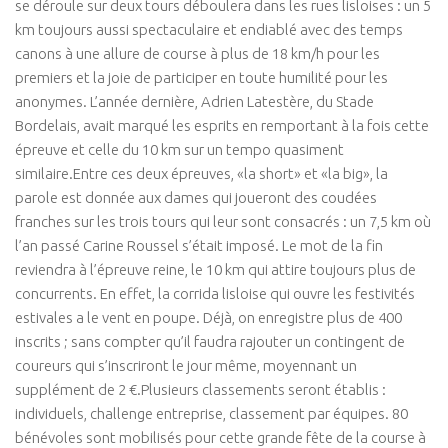
se déroule sur deux tours déboulera dans les rues lisloises : un 5
km toujours aussi spectaculaire et endiablé avec des temps
canons à une allure de course à plus de 18 km/h pour les
premiers et la joie de participer en toute humilité pour les
anonymes. L’année dernière, Adrien Latestère, du Stade
Bordelais, avait marqué les esprits en remportant à la fois cette
épreuve et celle du 10 km sur un tempo quasiment
similaire.Entre ces deux épreuves, «la short» et «la big», la
parole est donnée aux dames qui joueront des coudées
franches sur les trois tours qui leur sont consacrés : un 7,5 km où
l’an passé Carine Roussel s’était imposé. Le mot de la fin
reviendra à l’épreuve reine, le 10 km qui attire toujours plus de
concurrents. En effet, la corrida lisloise qui ouvre les festivités
estivales a le vent en poupe. Déjà, on enregistre plus de 400
inscrits ; sans compter qu’il faudra rajouter un contingent de
coureurs qui s’inscriront le jour même, moyennant un
supplément de 2 €.Plusieurs classements seront établis :
individuels, challenge entreprise, classement par équipes. 80
bénévoles sont mobilisés pour cette grande fête de la course à