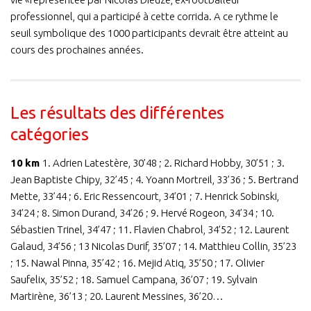
professionnel, qui a participé à cette corrida. A ce rythme le
seuil symbolique des 1000 participants devrait être atteint au
cours des prochaines années.
Les résultats des différentes
catégories
10
km
1. Adrien Latestère, 30’48 ; 2. Richard Hobby, 30’51 ; 3.
Jean Baptiste Chipy, 32’45 ; 4. Yoann Mortreil, 33’36 ; 5. Bertrand
Mette, 33’44 ; 6. Eric Ressencourt, 34’01 ; 7. Henrick Sobinski,
34’24 ; 8. Simon Durand, 34’26 ; 9. Hervé Rogeon, 34’34 ; 10.
Sébastien Trinel, 34’47 ; 11. Flavien Chabrol, 34’52 ; 12. Laurent
Galaud, 34’56 ; 13 Nicolas Durif, 35’07 ; 14. Matthieu Collin, 35’23
; 15. Nawal Pinna, 35’42 ; 16. Mejid Atiq, 35’50 ; 17. Olivier
Saufelix, 35’52 ; 18. Samuel Campana, 36’07 ; 19. Sylvain
Martirène, 36’13 ; 20. Laurent Messines, 36’20…