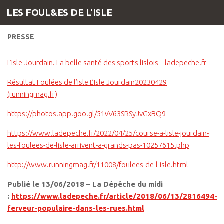
LES FOUL&ES DE L'ISLE
Skip to content
PRESSE
L’Isle-Jourdain. La belle santé des sports lislois – ladepeche.fr
Résultat Foulées de l’Isle L’Isle Jourdain20230429
(runningmag.fr)
https://photos.app.goo.gl/51vV63SRSyJvGxBQ9
https://www.ladepeche.fr/2022/04/25/course-a-lisle-jourdain-
les-foulees-de-lisle-arrivent-a-grands-pas-10257615.php
http://www.runningmag.fr/11008/foulees-de-l-isle.html
Publié le 13/06/2018 – La Dépêche du midi
:
https://www.ladepeche.fr/article/2018/06/13/2816494-
ferveur-populaire-dans-les-rues.html