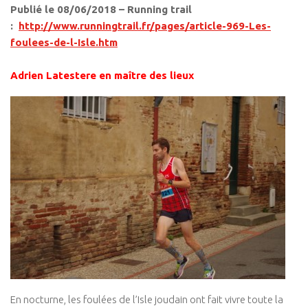
Publié le 08/06/2018 – Running trail
:
http://www.runningtrail.fr/pages/article-969-Les-
foulees-de-l-Isle.htm
Adrien Latestere en maître des lieux
En nocturne, les foulées de l’Isle joudain ont fait vivre toute la