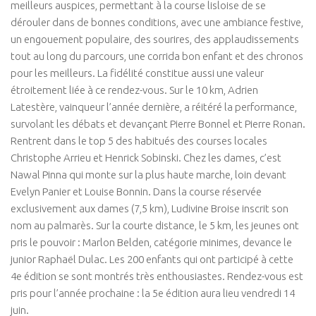
meilleurs auspices, permettant à la course lisloise de se
dérouler dans de bonnes conditions, avec une ambiance festive,
un engouement populaire, des sourires, des applaudissements
tout au long du parcours, une corrida bon enfant et des chronos
pour les meilleurs. La fidélité constitue aussi une valeur
étroitement liée à ce rendez-vous. Sur le 10 km, Adrien
Latestère, vainqueur l’année dernière, a réitéré la performance,
survolant les débats et devançant Pierre Bonnel et Pierre Ronan.
Rentrent dans le top 5 des habitués des courses locales
Christophe Arrieu et Henrick Sobinski. Chez les dames, c’est
Nawal Pinna qui monte sur la plus haute marche, loin devant
Evelyn Panier et Louise Bonnin. Dans la course réservée
exclusivement aux dames (7,5 km), Ludivine Broise inscrit son
nom au palmarès. Sur la courte distance, le 5 km, les jeunes ont
pris le pouvoir : Marlon Belden, catégorie minimes, devance le
junior Raphaël Dulac. Les 200 enfants qui ont participé à cette
4e édition se sont montrés très enthousiastes. Rendez-vous est
pris pour l’année prochaine : la 5e édition aura lieu vendredi 14
juin.