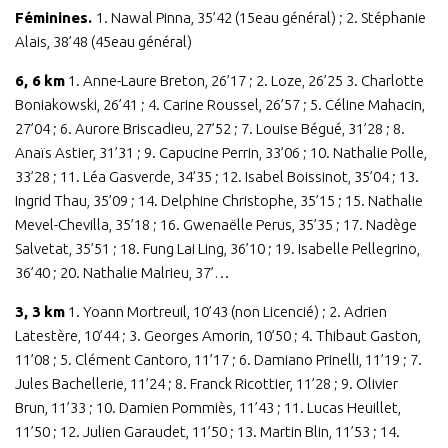
Féminines.
1. Nawal Pinna, 35’42 (15eau général) ; 2. Stéphanie
Alais, 38’48 (45eau général)
6, 6
km
1. Anne-Laure Breton, 26’17 ; 2. Loze, 26’25 3. Charlotte
Boniakowski, 26’41 ; 4. Carine Roussel, 26’57 ; 5. Céline Mahacin,
27’04 ; 6. Aurore Briscadieu, 27’52 ; 7. Louise Bégué, 31’28 ; 8.
Anaïs Astier, 31’31 ; 9. Capucine Perrin, 33’06 ; 10. Nathalie Polle,
33’28 ; 11. Léa Gasverde, 34’35 ; 12. Isabel Boissinot, 35’04 ; 13.
Ingrid Thau, 35’09 ; 14. Delphine Christophe, 35’15 ; 15. Nathalie
Mevel-Chevilla, 35’18 ; 16. Gwenaëlle Perus, 35’35 ; 17. Nadège
Salvetat, 35’51 ; 18. Fung Lai Ling, 36’10 ; 19. Isabelle Pellegrino,
36’40 ; 20. Nathalie Malrieu, 37’…
3, 3
km
1. Yoann Mortreuil, 10’43 (non Licencié) ; 2. Adrien
Latestère, 10’44 ; 3. Georges Amorin, 10’50 ; 4. Thibaut Gaston,
11’08 ; 5. Clément Cantoro, 11’17 ; 6. Damiano Prinelli, 11’19 ; 7.
Jules Bachellerie, 11’24 ; 8. Franck Ricottier, 11’28 ; 9. Olivier
Brun, 11’33 ; 10. Damien Pommiès, 11’43 ; 11. Lucas Heuillet,
11’50 ; 12. Julien Garaudet, 11’50 ; 13. Martin Blin, 11’53 ; 14.