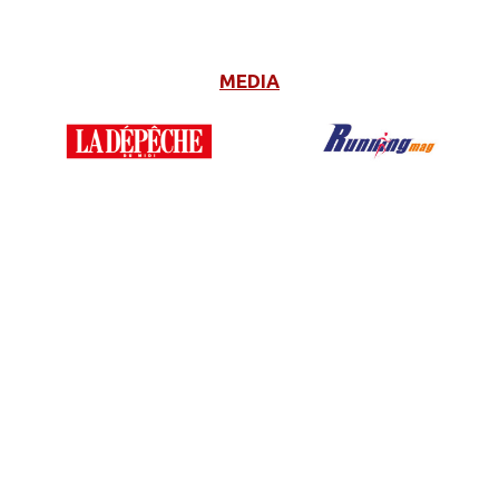
MEDIA
–
..
……
…….4
…….